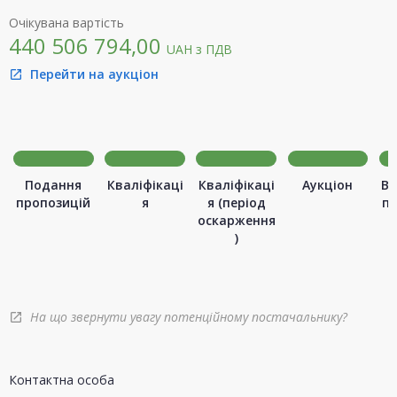
Очікувана вартість
440 506 794,00
UAH
з ПДВ
Перейти на аукціон
open_in_new
Подання
Кваліфікаці
Кваліфікаці
Аукціон
Ви
пропозицій
я
я (період
п
оскарження
)
На що звернути увагу потенційному постачальнику?
open_in_new
Контактна особа