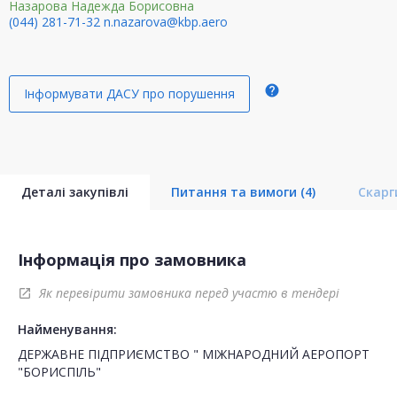
Назарова Надежда Борисовна
(044) 281-71-32
n.nazarova@kbp.aero
help
Інформувати ДАСУ про порушення
Деталі закупівлі
Питання та вимоги
(4)
Скар
Інформація про замовника
Як перевірити замовника перед участю в тендері
open_in_new
Найменування:
ДЕРЖАВНЕ ПІДПРИЄМСТВО " МІЖНАРОДНИЙ АЕРОПОРТ
"БОРИСПІЛЬ"