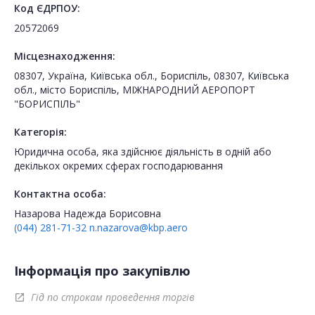
Код ЄДРПОУ:
20572069
Місцезнаходження:
08307, Україна, Київська обл., Бориспіль, 08307, Київська
обл., місто Бориспіль, МІЖНАРОДНИЙ АЕРОПОРТ
"БОРИСПІЛЬ"
Категорія:
Юридична особа, яка здійснює діяльність в одній або
декількох окремих сферах господарювання
Контактна особа:
Назарова Надежда Борисовна
(044) 281-71-32
n.nazarova@kbp.aero
Інформація про закупівлю
Гід по строкам проведення торгів
open_in_new