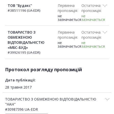
ТОВ "Будакс"
Первинна
Остаточна
#38511196 (UA-EDR)
пропозиція:
пропозиція:
не
не
зазначається
зазначається
ТОВАРИСТВО З
Первинна
Остаточна
ОБМЕЖЕНОЮ
пропозиція:
пропозиція:
ВІДПОВІДАЛЬНІСТЮ
не
не
зазначається
зазначається
«МБС-БУД»
#39926195 (UA-EDR)
Протокол розгляду пропозицій
Дата публікації:
28 травня 2017
ТОВАРИСТВО З ОБМЕЖЕНОЮ ВІДПОВІДАЛЬНІСТЮ
"НАН"
#30987396 UA-EDR