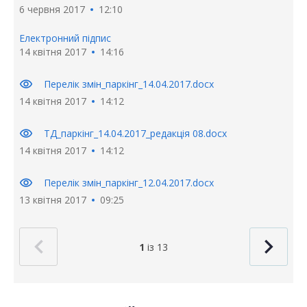
6 червня 2017
12:10
Електронний підпис
14 квітня 2017
14:16
visibility
Перелік змін_паркінг_14.04.2017.docx
14 квітня 2017
14:12
visibility
ТД_паркінг_14.04.2017_редакція 08.docx
14 квітня 2017
14:12
visibility
Перелік змін_паркінг_12.04.2017.docx
13 квітня 2017
09:25
1
із 13