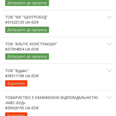
Допущено до аукціону
ТОВ "ІБК "ЦЕНТРОБУД"
#31025135 UA-EDR
Допущено до аукціону
ТОВ "АЛЬТІС-КОНСТРАКШН"
#37394854 UA-EDR
Допущено до аукціону
ТОВ "Будакс"
#38511196 UA-EDR
Відхилено
ТОВАРИСТВО З ОБМЕЖЕНОЮ ВІДПОВІДАЛЬНІСТЮ
«МБС-БУД»
#39926195 UA-EDR
Відхилено