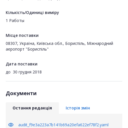
Кількість/Одиниці виміру
1 Работы
Місце поставки
08307, Україна, Київська обл., Бориспіль, Міжнародний
аеропорт "Бориспіль"
Дата поставки
до
30 грудня 2018
Документи
Остання редакція
Історія змін
visibility
audit_f9e3a223a7b141b69a20efa622ef78f2.yaml