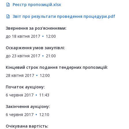
Реєстр пропозицій.xlsx
description
Звіт про результати проведення процедури.pdf
description
Звернення за роз'ясненнями:
до
18 квітня 2017
12:00
Оскарження умов закупівлі:
до
23 квітня 2017
21:00
Кінцевий строк подання тендерних пропозицій:
28 квітня 2017
12:00
Початок аукціону:
6 червня 2017
11:43
Закінчення аукціону:
6 червня 2017
12:10
Очікувана вартість: