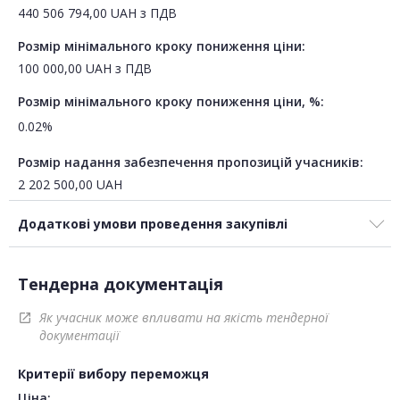
440 506 794,00
UAH
з ПДВ
Розмір мінімального кроку пониження ціни:
100 000,00
UAH
з ПДВ
Розмір мінімального кроку пониження ціни, %:
0.02%
Розмір надання забезпечення пропозицій учасників:
2 202 500,00
UAH
Додаткові умови проведення закупівлі
Тендерна документація
Як учасник може впливати на якість тендерної
open_in_new
документації
Критерії вибору переможця
Ціна: