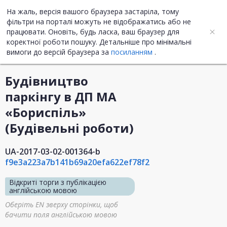
На жаль, версія вашого браузера застаріла, тому
UA
ENG
фільтри на порталі можуть не відображатись або не
працювати. Оновіть, будь ласка, ваш браузер для
коректної роботи пошуку. Детальніше про мінімальні
Інформація про закупівлю
вимоги до версій браузера за
посиланням
.
Будівництво
паркінгу в ДП МА
«Бориспіль»
(Будівельні роботи)
UA-2017-03-02-001364-b
f9e3a223a7b141b69a20efa622ef78f2
Відкриті торги з публікацією
англійською мовою
Оберіть EN зверху сторінки, щоб
бачити поля англійською мовою