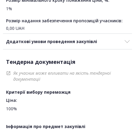
Розмір мінімального кроку пониження ціни, %:
1%
Розмір надання забезпечення пропозицій учасників:
0,00
UAH
Додаткові умови проведення закупівлі
Тендерна документація
Як учасник може впливати на якість тендерної
open_in_new
документації
Критерії вибору переможця
Ціна:
100%
Інформація про предмет закупівлі