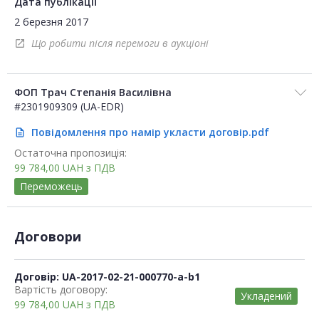
Дата публікації
2 березня 2017
Що робити після перемоги в аукціоні
open_in_new
ФОП Трач Степанія Василівна
#2301909309 (UA-EDR)
Повідомлення про намір укласти договір.pdf
description
Остаточна пропозиція:
99 784,00
UAH
з ПДВ
Переможець
Договори
Договір: UA-2017-02-21-000770-a-b1
Вартість договору:
Укладений
99 784,00
UAH
з ПДВ