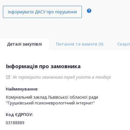
help
Інформувати ДАСУ про порушення
Деталі закупівлі
Питання та вимоги
(0)
Скар
Інформація про замовника
Як перевірити замовника перед участю в тендері
open_in_new
Найменування:
Комунальний заклад Львівської обласної ради
"Грушківський психоневрологічний інтернат"
Код ЄДРПОУ:
03188889