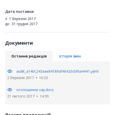
Дата поставки
з
1 березня 2017
до
31 грудня 2017
Документи
Остання редакція
Історія змін
visibility
audit_a140c243aae84189af46420cbf6a4441.yaml
2 березня 2017
10:25
visibility
оголошення сир.docx
21 лютого 2017
14:39