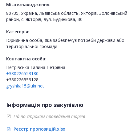
Місцезнаходження:
80735, Україна, Львівська область, Якторів, Золочівський
район, с. Якторів, вул. Будинкова, 30
Категорія:
Юридична особа, яка забезпечує потреби держави або
територіальної громади
Контактна особа:
Петрівська Галина Петрівна
+380226553180
+380226553128
gryshka15@ukr.net
Інформація про закупівлю
Гід по строкам проведення торгів
open_in_new
Реєстр пропозицій.xlsx
description