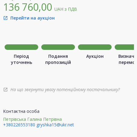
136 760,00
UAH
з ПДВ
Перейти на аукціон
open_in_new
Період
Подання
Аукціон
Визначе
уточнень
пропозицій
перемо
На що звернути увагу потенційному постачальнику?
open_in_new
Контактна особа
Петрівська Галина Петрівна
+380226553180
gryshka15@ukr.net