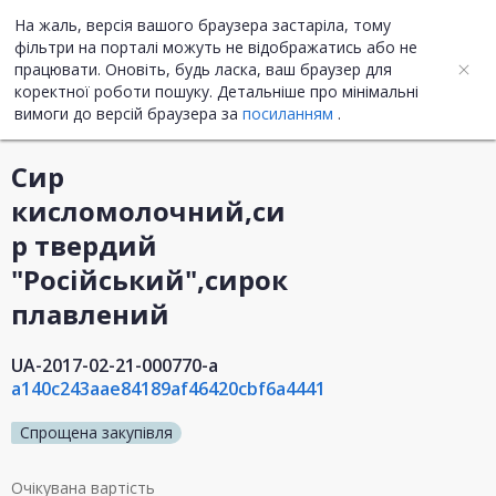
На жаль, версія вашого браузера застаріла, тому
UA
ENG
фільтри на порталі можуть не відображатись або не
працювати. Оновіть, будь ласка, ваш браузер для
коректної роботи пошуку. Детальніше про мінімальні
Інформація про закупівлю
вимоги до версій браузера за
посиланням
.
Сир
кисломолочний,си
р твердий
"Російський",сирок
плавлений
UA-2017-02-21-000770-a
a140c243aae84189af46420cbf6a4441
Спрощена закупівля
Очікувана вартість