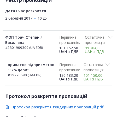
Реєстр пропозицій
Дата і час розкриття
2 березня 2017
10:25
ФОП Трач Степанія
Первинна
Остаточна
Василівна
пропозиція:
пропозиція:
#2301909309 (UA-EDR)
101 152,50
99 784,00
UAH
з ПДВ
UAH
з ПДВ
приватне підприємство
Первинна
Остаточна
"Еко-дари"
пропозиція:
пропозиція:
#39778590 (UA-EDR)
136 183,20
101 150,00
UAH
з ПДВ
UAH
з ПДВ
Протокол розкриття пропозицій
Протокол розкриття тендерних пропозицій.pdf
description