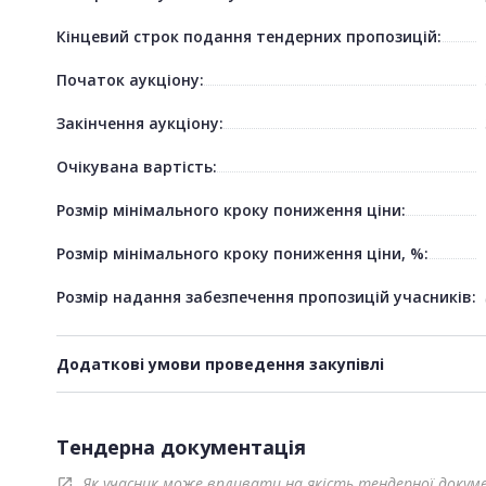
Кінцевий строк подання тендерних пропозицій:
Початок аукціону:
Закінчення аукціону:
Очікувана вартість:
Розмір мінімального кроку пониження ціни:
Розмір мінімального кроку пониження ціни, %:
Розмір надання забезпечення пропозицій учасників:
Додаткові умови проведення закупівлі
Тендерна документація
Як учасник може впливати на якість тендерної докум
open_in_new