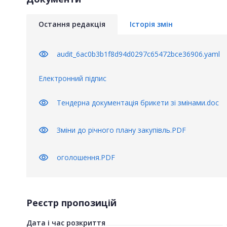
Остання редакція
Історія змін
visibility
audit_6ac0b3b1f8d94d0297c65472bce36906.yaml
Електронний підпис
visibility
Тендерна документація брикети зі змінами.doc
visibility
Зміни до річного плану закупівль.PDF
visibility
оголошення.PDF
Реєстр пропозицій
Дата і час розкриття