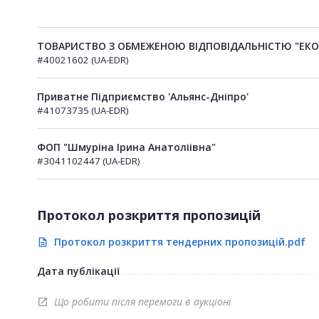
ТОВАРИСТВО З ОБМЕЖЕНОЮ ВІДПОВІДАЛЬНІСТЮ "ЕКО
#40021602 (UA-EDR)
Приватне Підприємство 'Альянс-Дніпро'
#41073735 (UA-EDR)
ФОП "Шмуріна Ірина Анатоліівна"
#3041102447 (UA-EDR)
Протокол розкриття пропозицій
Протокол розкриття тендерних пропозицій.pdf
description
Дата публікації
Що робити після перемоги в аукціоні
open_in_new