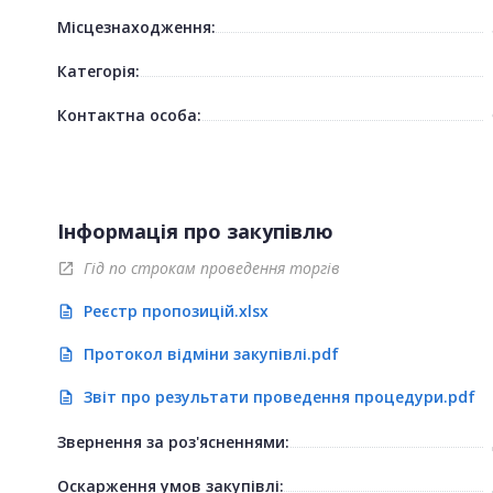
Місцезнаходження:
Категорія:
Контактна особа:
Інформація про закупівлю
Гід по строкам проведення торгів
open_in_new
Реєстр пропозицій.xlsx
description
Протокол відміни закупівлі.pdf
description
Звіт про результати проведення процедури.pdf
description
Звернення за роз'ясненнями:
Оскарження умов закупівлі: