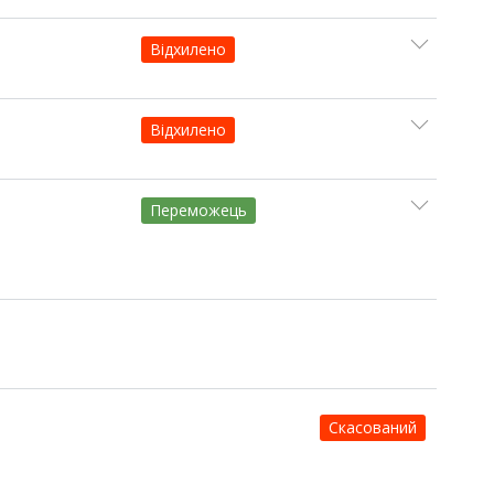
Відхилено
Відхилено
Переможець
Скасований