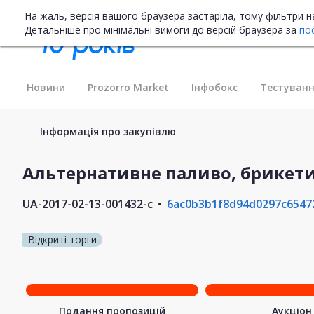
На жаль, версія вашого браузера застаріла, тому фільтри 
Детальніше про мінімальні вимоги до версій браузера за
по
Новини
Prozorro Market
Інфобокс
Тестуванн
Інформація про закупівлю
Альтернативне паливо, брикети
UA-2017-02-13-001432-c
6ac0b3b1f8d94d0297c6547
Відкриті торги
Подання пропозицій
Аукціон