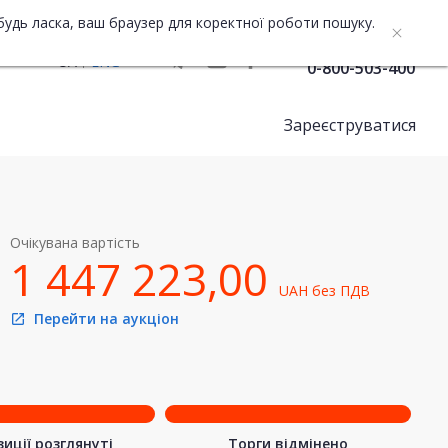
будь ласка, ваш браузер для коректної роботи пошуку.
Служба підтримки
UA
ENG
0-800-503-400
Зареєструватися
Очікувана вартість
1 447 223,00
UAH
без ПДВ
Перейти на аукціон
open_in_new
иції розглянуті
Торги відмінено