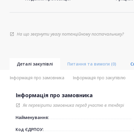
На що звернути увагу потенційному постачальнику?
open_in_new
Деталі закупівлі
Питання та вимоги
(0)
С
Інформація про замовника
Інформація про закупівлю
Інформація про замовника
Як перевірити замовника перед участю в тендері
open_in_new
Найменування:
Код ЄДРПОУ: