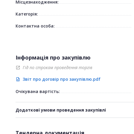
Місцезнаходження:
Категорія:
Контактна особа:
Інформація про закупівлю
Гід по строкам проведення торгів
open_in_new
Звіт про договір про закупівлю.pdf
description
Очікувана вартість:
Додаткові умови проведення закупівлі
Тендерна документація