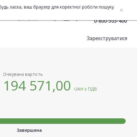
будь ласка, ваш браузер для коректної роботи пошуку.
Служба підтримки
UA
ENG
0-800-503-400
Зареєструватися
Очікувана вартість
194 571,00
UAH
з ПДВ
Завершена