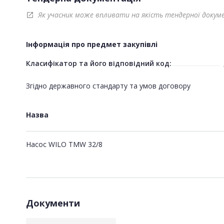
Як учасник може впливати на якість тендерної докум
open_in_new
Інформація про предмет закупівлі
Класифікатор та його відповідний код:
Згідно державного стандарту та умов договору
Назва
Насос WILO TMW 32/8
Документи