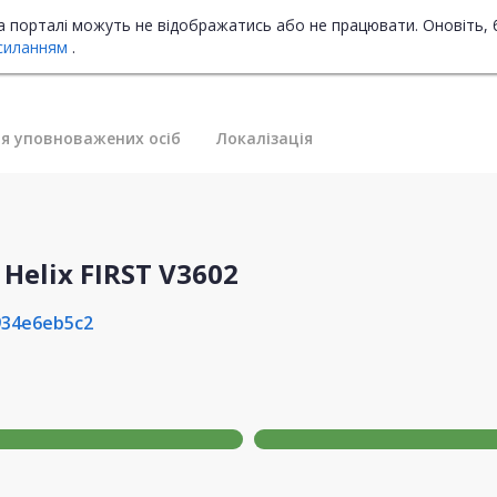
на порталі можуть не відображатись або не працювати. Оновіть, 
силанням
.
я уповноважених осіб
Локалізація
Helix FIRST V3602
934e6eb5c2