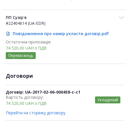
ПП Сузір'я
#22404614 (UA-EDR)
Повідомлення про намір укласти договір.pdf
description
Остаточна пропозиція:
74 520,00
UAH
з ПДВ
Переможець
Договори
Договір: UA-2017-02-06-000458-c-c1
Вартість договору:
Укладений
74 520,00
UAH
з ПДВ
Перейти на сторінку договору