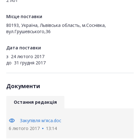
2 лот
Місце поставки
80193, Україна, Львівська область, м.Соснівка,
вул.Грушевського,36
Дата поставки
з
24 лютого 2017
до
31 грудня 2017
Документи
Остання редакція
visibility
Закупівля м'яса.doc
6 лютого 2017
13:14