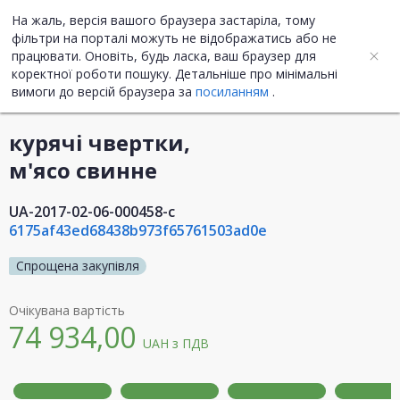
На жаль, версія вашого браузера застаріла, тому
UA
ENG
фільтри на порталі можуть не відображатись або не
працювати. Оновіть, будь ласка, ваш браузер для
коректної роботи пошуку. Детальніше про мінімальні
Інформація про закупівлю
вимоги до версій браузера за
посиланням
.
курячі чвертки,
м'ясо свинне
UA-2017-02-06-000458-c
6175af43ed68438b973f65761503ad0e
Спрощена закупівля
Очікувана вартість
74 934,00
UAH
з ПДВ