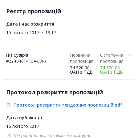
Реєстр пропозицій
Дата і час розкриття
15 лютого 2017
13:17
ПП Сузір'я
Первинна
Остаточна
#22404614 (UA-EDR)
пропозиція:
пропозиція:
74 520,00
74 520,00
UAH
з ПДВ
UAH
з ПДВ
Протокол розкриття пропозицій
Протокол розкриття тендерних пропозицій.pdf
description
Дата публікації
16 лютого 2017
Що робити після перемоги в аукціоні
open_in_new