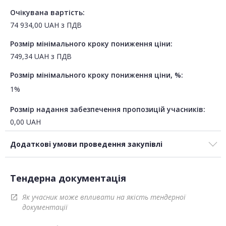
Очікувана вартість:
74 934,00
UAH
з ПДВ
Розмір мінімального кроку пониження ціни:
749,34
UAH
з ПДВ
Розмір мінімального кроку пониження ціни, %:
1%
Розмір надання забезпечення пропозицій учасників:
0,00
UAH
Додаткові умови проведення закупівлі
Тендерна документація
Як учасник може впливати на якість тендерної
open_in_new
документації