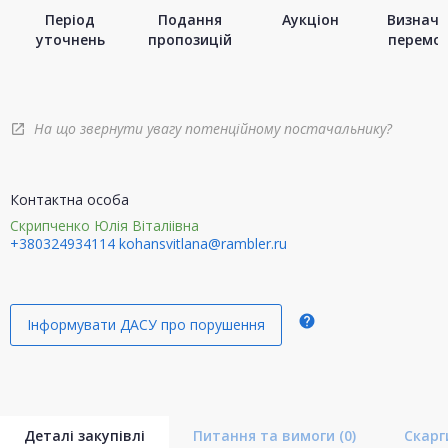
Період
Подання
Аукціон
Визначе
уточнень
пропозицій
перемо
На що звернути увагу потенційному постачальнику?
open_in_new
Контактна особа
Скрипченко Юлія Віталіівна
+380324934114
kohansvitlana@rambler.ru
help
Інформувати ДАСУ про порушення
Деталі закупівлі
Питання та вимоги
(0)
Скар