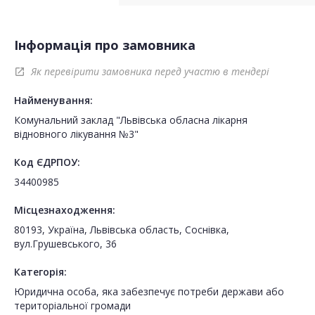
Інформація про замовника
Як перевірити замовника перед участю в тендері
open_in_new
Найменування:
Комунальний заклад "Львівська обласна лікарня
відновного лікування №3"
Код ЄДРПОУ:
34400985
Місцезнаходження:
80193, Україна, Львівська область, Соснівка,
вул.Грушевського, 36
Категорія:
Юридична особа, яка забезпечує потреби держави або
територіальної громади