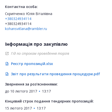
Контактна особа:
Скрипченко Юлія Віталіівна
+380324934114
+380324934114
kohansvitlana@rambler.ru
Інформація про закупівлю
Гід по строкам проведення торгів
open_in_new
Реєстр пропозицій.xlsx
description
Звіт про результати проведення процедури.pdf
description
Звернення за роз'ясненнями:
до
10 лютого 2017
13:17
Кінцевий строк подання тендерних пропозицій:
15 лютого 2017
13:17