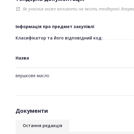
Як учасник може впливати на якість тендерної докум
open_in_new
Інформація про предмет закупівлі
Класифікатор та його відповідний код:
Назва
вершкове масло
Документи
Остання редакція