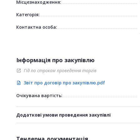
Місцезнаходження:
Категорія:
Контактна особа:
Інформація про закупівлю
Гід по строкам проведення торгів
open_in_new
Звіт про договір про закупівлю.pdf
description
Очікувана вартість:
Додаткові умови проведення закупівлі
Тендерна документація