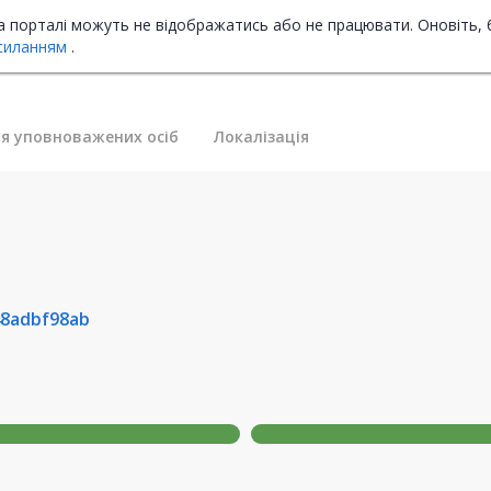
на порталі можуть не відображатись або не працювати. Оновіть, 
силанням
.
я уповноважених осіб
Локалізація
48adbf98ab