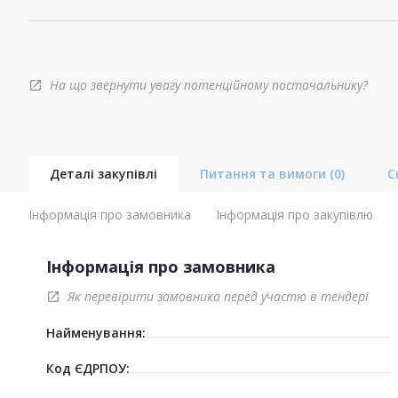
На що звернути увагу потенційному постачальнику?
open_in_new
Деталі закупівлі
Питання та вимоги
(0)
С
Інформація про замовника
Інформація про закупівлю
Інформація про замовника
Як перевірити замовника перед участю в тендері
open_in_new
Найменування:
Код ЄДРПОУ: