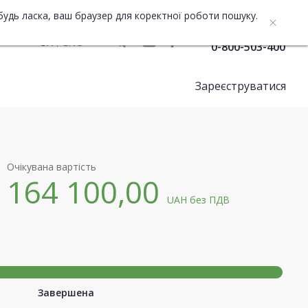
будь ласка, ваш браузер для коректної роботи пошуку.
Служба підтримки
UA
ENG
0-800-503-400
Зареєструватися
Очікувана вартість
164 100,00
UAH
без ПДВ
Завершена