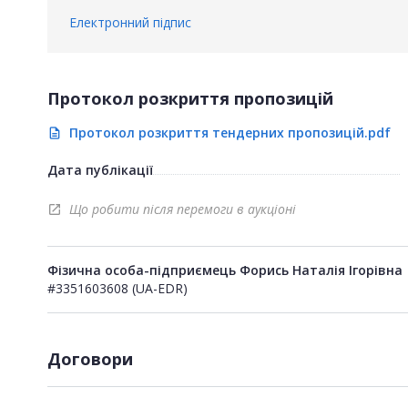
Електронний підпис
Протокол розкриття пропозицій
Протокол розкриття тендерних пропозицій.pdf
description
Дата публікації
Що робити після перемоги в аукціоні
open_in_new
Фізична особа-підприємець Форись Наталія Ігорівна
#3351603608 (UA-EDR)
Договори