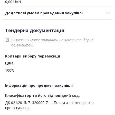
0,00
UAH
Додаткові умови проведення закупівлі
Тендерна документація
Як учасник може впливати на якість тендерної
open_in_new
документації
Критерії вибору переможця
Ціна:
100%
Інформація про предмет закупівлі
Класифікатор та його відповідний код:
ДК 021:2015: 71320000-7 — Послуги з інженерного
проектування