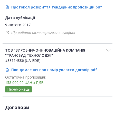
Протокол розкриття тендерних пропозицій.pdf
description
Дата публікації
9 лютого 2017
Що робити після перемоги в аукціоні
open_in_new
ТОВ "ВИРОБНИЧО-ІННОВАЦІЙНА КОМПАНІЯ
"ТРАНСБУД ТЕХНОЛОДЖІ"
#38114886 (UA-EDR)
Повідомлення про намір укласти договір.pdf
description
Остаточна пропозиція:
158 000,00
UAH
з ПДВ
Переможець
Договори