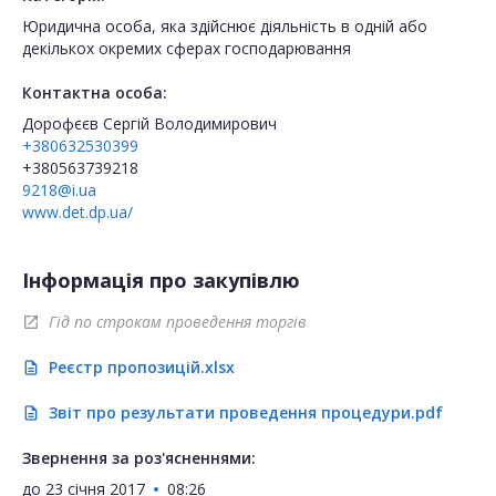
Юридична особа, яка здійснює діяльність в одній або
декількох окремих сферах господарювання
Контактна особа:
Дорофєєв Сергій Володимирович
+380632530399
+380563739218
9218@i.ua
www.det.dp.ua/
Інформація про закупівлю
Гід по строкам проведення торгів
open_in_new
Реєстр пропозицій.xlsx
description
Звіт про результати проведення процедури.pdf
description
Звернення за роз'ясненнями:
до
23 січня 2017
08:26