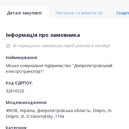
Деталі закупівлі
Питання та вимоги
(0)
Скар
Інформація про замовника
Як перевірити замовника перед участю в тендері
open_in_new
Найменування:
Міське комунальне підприємство "Дніпропетровський
електротранспорт"
Код ЄДРПОУ:
32616520
Місцезнаходження:
49038, Україна, Дніпропетровська область, Dnipro, m.
Dnipro, st. D.Yavornytsky ,119a
Категорія: