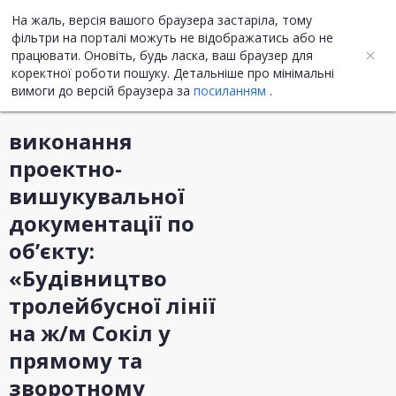
На жаль, версія вашого браузера застаріла, тому
UA
ENG
фільтри на порталі можуть не відображатись або не
працювати. Оновіть, будь ласка, ваш браузер для
коректної роботи пошуку. Детальніше про мінімальні
Інформація про закупівлю
вимоги до версій браузера за
посиланням
.
виконання
проектно-
вишукувальної
документації по
об’єкту:
«Будівництво
тролейбусної лінії
на ж/м Сокіл у
прямому та
зворотному