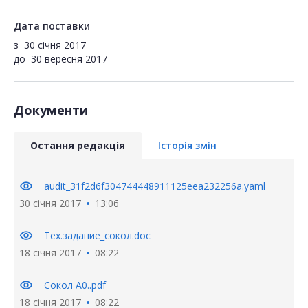
Дата поставки
з
30 січня 2017
до
30 вересня 2017
Документи
Остання редакція
Історія змін
visibility
audit_31f2d6f304744448911125eea232256a.yaml
30 січня 2017
13:06
visibility
Тех.задание_сокол.doc
18 січня 2017
08:22
visibility
Сокол A0..pdf
18 січня 2017
08:22