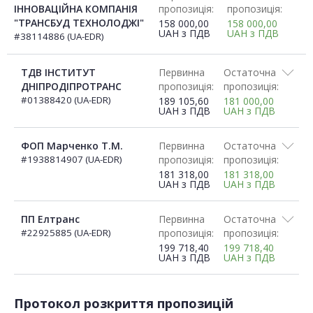
ІННОВАЦІЙНА КОМПАНІЯ
пропозиція:
пропозиція:
"ТРАНСБУД ТЕХНОЛОДЖІ"
158 000,00
158 000,00
UAH
з ПДВ
UAH
з ПДВ
#38114886 (UA-EDR)
ТДВ ІНСТИТУТ
Первинна
Остаточна
ДНІПРОДІПРОТРАНС
пропозиція:
пропозиція:
#01388420 (UA-EDR)
189 105,60
181 000,00
UAH
з ПДВ
UAH
з ПДВ
ФОП Марченко Т.М.
Первинна
Остаточна
#1938814907 (UA-EDR)
пропозиція:
пропозиція:
181 318,00
181 318,00
UAH
з ПДВ
UAH
з ПДВ
ПП Елтранс
Первинна
Остаточна
#22925885 (UA-EDR)
пропозиція:
пропозиція:
199 718,40
199 718,40
UAH
з ПДВ
UAH
з ПДВ
Протокол розкриття пропозицій