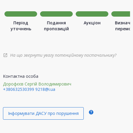
Період
Подання
Аукціон
Визначе
уточнень
пропозицій
перемо
На що звернути увагу потенційному постачальнику?
open_in_new
Контактна особа
Дорофєєв Сергій Володимирович
+380632530399
9218@i.ua
help
Інформувати ДАСУ про порушення