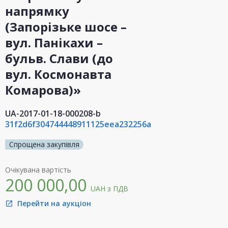
напрямку
(Запорізьке шосе –
вул. Панікахи –
бульв. Слави (до
вул. Космонавта
Комарова)»
UA-2017-01-18-000208-b
31f2d6f304744448911125eea232256a
Спрощена закупівля
Очікувана вартість
200 000,00
UAH
з ПДВ
Перейти на аукціон
open_in_new