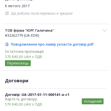
6 лютого 2017
Що робити після перемоги в аукціоні
open_in_new
ТОВ фірма "ЮРГ Галичина"
#32262779 (UA-EDR)
Повідомлення про намір укласти договір.pdf
description
Остаточна пропозиція:
570 840,00
UAH
з ПДВ
Переможець
Договори
Договір: UA-2017-01-11-000141-a-c1
Вартість договору:
Укладений
570 840,00
UAH
з ПДВ