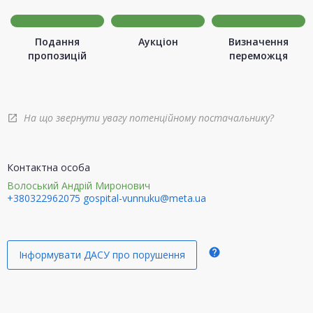
Подання
Аукціон
Визначення
пропозицій
переможця
На що звернути увагу потенційному постачальнику?
open_in_new
Контактна особа
Волоський Андрій Миронович
+380322962075
gospital-vunnuku@meta.ua
help
Інформувати ДАСУ про порушення