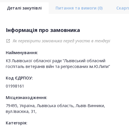
Деталі закупівлі
Питання та вимоги
(0)
Скар
Інформація про замовника
Як перевірити замовника перед участю в тендері
open_in_new
Найменування:
КЗ Львівської обласної ради “Львівський обласний
госпіталь ветеранів війн та репресованих ім.Ю.Липи”
Код ЄДРПОУ:
01998161
Місцезнаходження:
79495, Україна, Львівська область, Львів-Винники,
вул.Івасюка, 31,
Категорія: