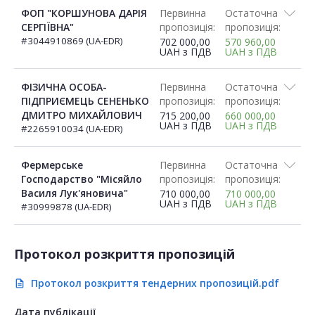
ФОП "КОРШУНОВА ДАРІЯ
Первинна
Остаточна
СЕРГІЇВНА"
пропозиція:
пропозиція:
#3044910869 (UA-EDR)
702 000,00
570 960,00
UAH
з ПДВ
UAH
з ПДВ
ФІЗИЧНА ОСОБА-
Первинна
Остаточна
ПІДПРИЄМЕЦЬ СЕНЕНЬКО
пропозиція:
пропозиція:
ДМИТРО МИХАЙЛОВИЧ
715 200,00
660 000,00
UAH
з ПДВ
UAH
з ПДВ
#2265910034 (UA-EDR)
Фермерське
Первинна
Остаточна
Господарство "Місяйло
пропозиція:
пропозиція:
Василя Лук'яновича"
710 000,00
710 000,00
UAH
з ПДВ
UAH
з ПДВ
#30999878 (UA-EDR)
Протокол розкриття пропозицій
Протокол розкриття тендерних пропозицій.pdf
description
Дата публікації