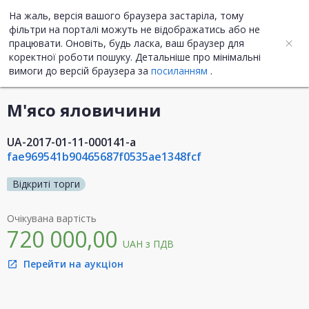
На жаль, версія вашого браузера застаріла, тому
UA
ENG
фільтри на порталі можуть не відображатись або не
працювати. Оновіть, будь ласка, ваш браузер для
коректної роботи пошуку. Детальніше про мінімальні
Інформація про закупівлю
вимоги до версій браузера за
посиланням
.
М'ясо яловичини
UA-2017-01-11-000141-a
fae969541b90465687f0535ae1348fcf
Відкриті торги
Очікувана вартість
720 000,00
UAH
з ПДВ
Перейти на аукціон
open_in_new