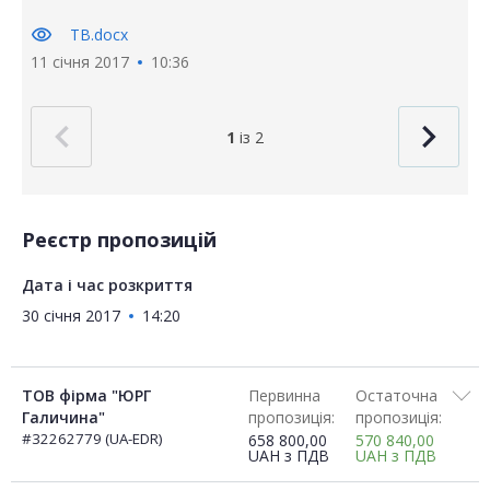
visibility
ТВ.docx
11 січня 2017
10:36
1
із 2
Реєстр пропозицій
Дата і час розкриття
30 січня 2017
14:20
ТОВ фірма "ЮРГ
Первинна
Остаточна
Галичина"
пропозиція:
пропозиція:
#32262779 (UA-EDR)
658 800,00
570 840,00
UAH
з ПДВ
UAH
з ПДВ