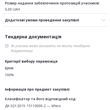
Розмір надання забезпечення пропозицій учасників:
0,00
UAH
Додаткові умови проведення закупівлі
Тендерна документація
Як учасник може впливати на якість тендерної
open_in_new
документації
Критерії вибору переможця
Ціна:
100%
Інформація про предмет закупівлі
Класифікатор та його відповідний код:
ДК 021:2015: 15110000-2 — М’ясо