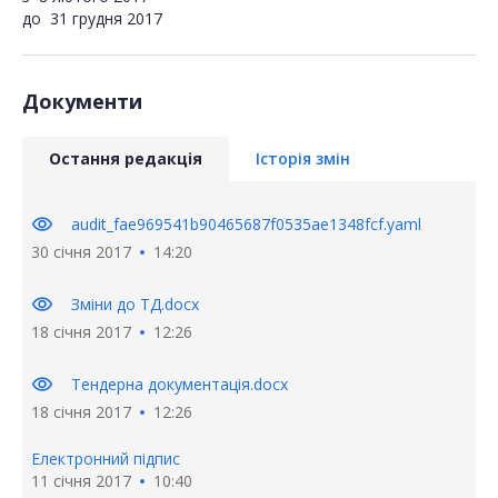
до
31 грудня 2017
Документи
Остання редакція
Історія змін
visibility
audit_fae969541b90465687f0535ae1348fcf.yaml
30 січня 2017
14:20
visibility
Зміни до ТД.docx
18 січня 2017
12:26
visibility
Тендерна документація.docx
18 січня 2017
12:26
Електронний підпис
11 січня 2017
10:40