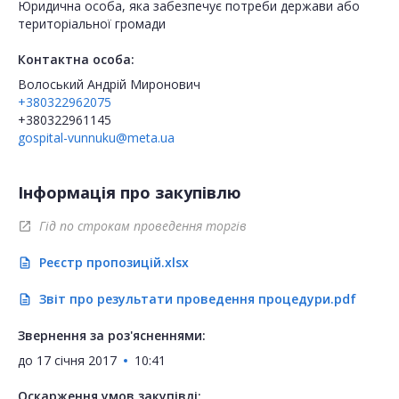
Юридична особа, яка забезпечує потреби держави або
територіальної громади
Контактна особа:
Волоський Андрій Миронович
+380322962075
+380322961145
gospital-vunnuku@meta.ua
Інформація про закупівлю
Гід по строкам проведення торгів
open_in_new
Реєстр пропозицій.xlsx
description
Звіт про результати проведення процедури.pdf
description
Звернення за роз'ясненнями:
до
17 січня 2017
10:41
Оскарження умов закупівлі: