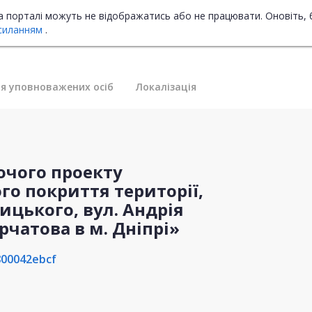
на порталі можуть не відображатись або не працювати. Оновіть, 
силанням
.
я уповноважених осіб
Локалізація
бочого проекту
го покриття території,
ицького, вул. Андрія
рчатова в м. Дніпрі»
00042ebcf