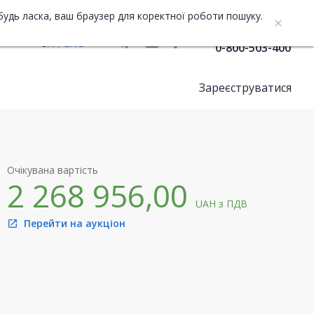
будь ласка, ваш браузер для коректної роботи пошуку.
Служба підтримки
UA
ENG
0-800-503-400
Зареєструватися
Очікувана вартість
2 268 956,00
UAH
з ПДВ
Перейти на аукціон
open_in_new