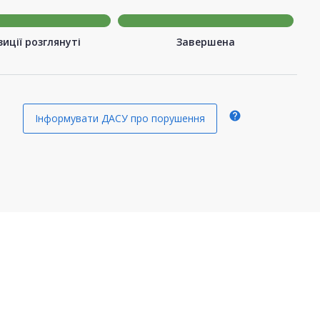
иції розглянуті
Завершена
help
Інформувати ДАСУ про порушення