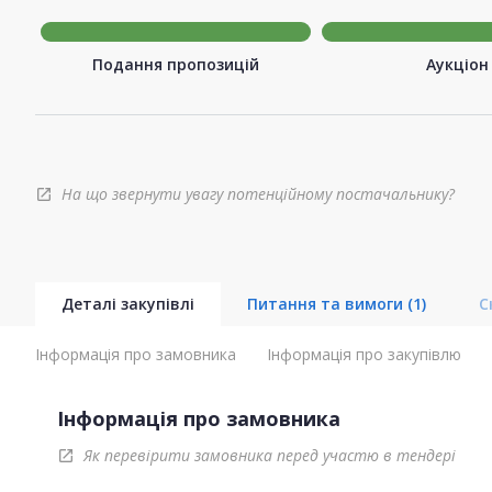
Подання пропозицій
Аукціон
На що звернути увагу потенційному постачальнику?
open_in_new
Деталі закупівлі
Питання та вимоги
(1)
С
Інформація про замовника
Інформація про закупівлю
Інформація про замовника
Як перевірити замовника перед участю в тендері
open_in_new