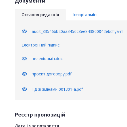
Документи
Остання редакція
Історія змін
visibility
audit_83546bb20aa3456c8ee843800042ebcf.yaml
Електронний підпис
visibility
пелелік змін.doc
visibility
проект договору.pdf
visibility
ТД зі змінами 001301-a.pdf
Реєстр пропозицій
Дата і час розкриття