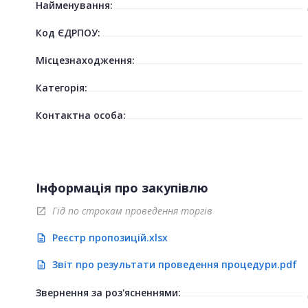
Найменування:
Код ЄДРПОУ:
Місцезнаходження:
Категорія:
Контактна особа:
Інформація про закупівлю
Гід по строкам проведення торгів
open_in_new
Реєстр пропозицій.xlsx
description
Звіт про результати проведення процедури.pdf
description
Звернення за роз'ясненнями: