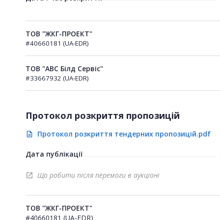
ТОВ "ЖКГ-ПРОЕКТ"
#40660181 (UA-EDR)
ТОВ "АВС Білд Сервіс"
#33667932 (UA-EDR)
Протокол розкриття пропозицій
Протокол розкриття тендерних пропозицій.pdf
description
Дата публікації
Що робити після перемоги в аукціоні
open_in_new
ТОВ "ЖКГ-ПРОЕКТ"
#40660181 (UA-EDR)