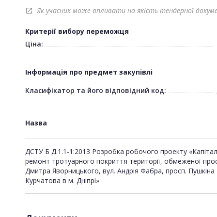
Як учасник може впливати на якість тендерної докум
open_in_new
Критерії вибору переможця
Ціна:
Інформація про предмет закупівлі
Класифікатор та його відповідний код:
Назва
ДСТУ Б Д.1.1-1:2013 Розробка робочого проекту «Капіта
ремонт тротуарного покриття території, обмеженої прос
Дмитра Яворницького, вул. Андрія Фабра, просп. Пушкіна 
Курчатова в м. Дніпрі»