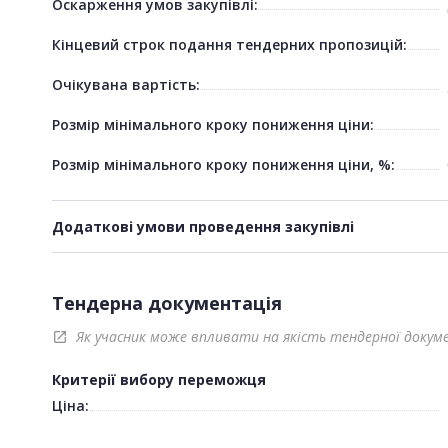
Оскарження умов закупівлі:
Кінцевий строк подання тендерних пропозицій:
Очікувана вартість:
Розмір мінімального кроку пониження ціни:
Розмір мінімального кроку пониження ціни, %:
Додаткові умови проведення закупівлі
Тендерна документація
Як учасник може впливати на якість тендерної докум
open_in_new
Критерії вибору переможця
Ціна: