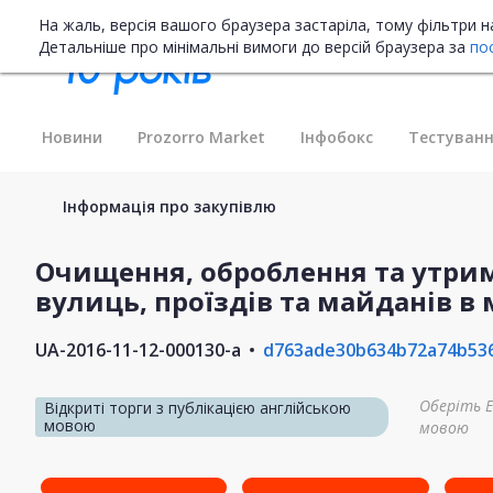
На жаль, версія вашого браузера застаріла, тому фільтри 
Детальніше про мінімальні вимоги до версій браузера за
по
Новини
Prozorro Market
Інфобокс
Тестуванн
Інформація про закупівлю
Очищення, оброблення та утрим
вулиць, проїздів та майданів в м
UA-2016-11-12-000130-a
d763ade30b634b72a74b53
Оберіть E
Відкриті торги з публікацією англійською
мовою
мовою