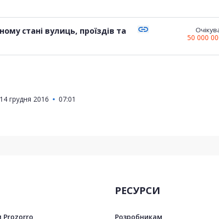
link
ому стані вулиць, проїздів та
Очікува
50 000 0
14 грудня 2016
07:01
РЕСУРСИ
 Prozorro
Розробникам