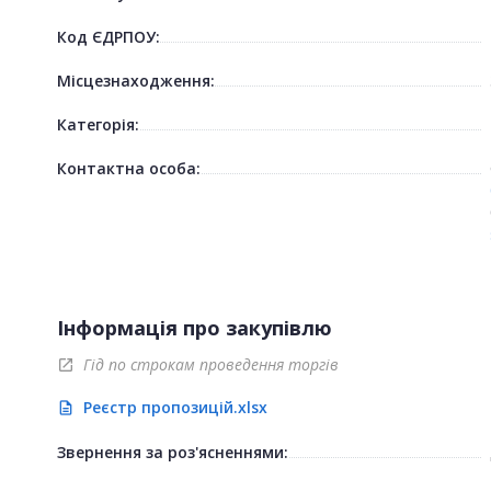
Код ЄДРПОУ:
Місцезнаходження:
Категорія:
Контактна особа:
Інформація про закупівлю
Гід по строкам проведення торгів
open_in_new
Реєстр пропозицій.xlsx
description
Звернення за роз'ясненнями: