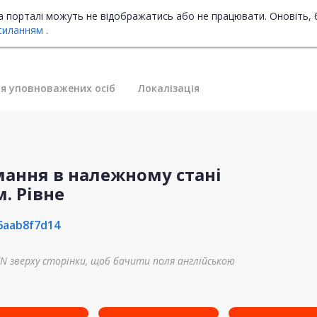
на порталі можуть не відображатись або не працювати. Оновіть, 
силанням
.
я уповноважених осіб
Локалізація
ання в належному стані
. Рівне
6aab8f7d14
N зверху сторінки, щоб бачити поля англійською