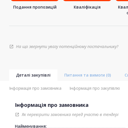
Подання пропозицій
Кваліфікація
Квал
На що звернути увагу потенційному постачальнику?
open_in_new
Деталі закупівлі
Питання та вимоги
(0)
С
Інформація про замовника
Інформація про закупівлю
Інформація про замовника
Як перевірити замовника перед участю в тендері
open_in_new
Найменування: