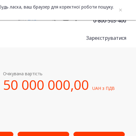
будь ласка, ваш браузер для коректної роботи пошуку.
Служба підтримки
UA
ENG
0-800-503-400
Зареєструватися
Очікувана вартість
50 000 000,00
UAH
з ПДВ