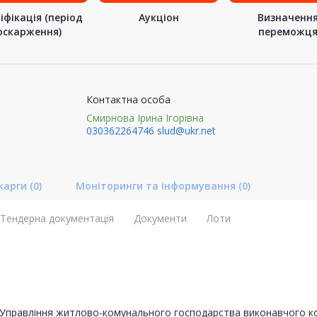
іфікація (період
Аукціон
Визначенн
оскарження)
переможц
Контактна особа
Смирнова Ірина Ігорівна
030362264746
slud@ukr.net
карги
(0)
Моніторинги та інформування
(0)
Тендерна документація
Документи
Лоти
Управління житлово-комунального господарства виконавчого ком