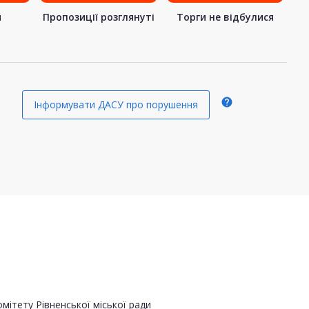
я
Пропозиції розглянуті
Торги не відбулися
я
help
Інформувати ДАСУ про порушення
ітету Рівненської міської ради