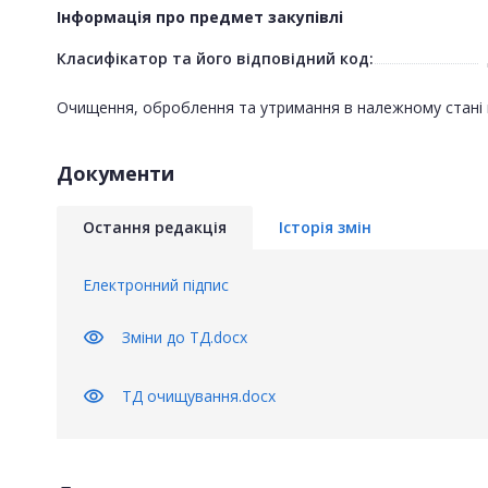
Інформація про предмет закупівлі
Класифікатор та його відповідний код:
Очищення, оброблення та утримання в належному стані ву
Документи
Остання редакція
Історія змін
Електронний підпис
visibility
Зміни до ТД.docx
visibility
ТД очищування.docx