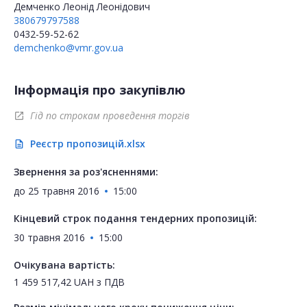
Демченко Леонід Леонідович
380679797588
0432-59-52-62
demchenko@vmr.gov.ua
Інформація про закупівлю
Гід по строкам проведення торгів
open_in_new
Реєстр пропозицій.xlsx
description
Звернення за роз'ясненнями:
до
25 травня 2016
15:00
Кінцевий строк подання тендерних пропозицій:
30 травня 2016
15:00
Очікувана вартість:
1 459 517,42
UAH
з ПДВ