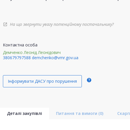
На що звернути увагу потенційному постачальнику?
open_in_new
Контактна особа
Демченко Леонід Леонідович
380679797588
demchenko@vmr.gov.ua
help
Інформувати ДАСУ про порушення
Деталі закупівлі
Питання та вимоги
(0)
Скар