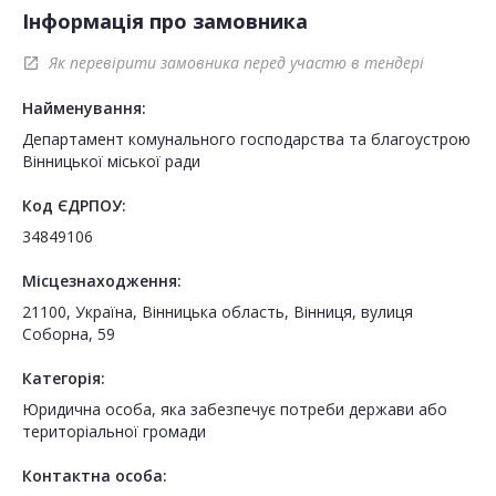
Інформація про замовника
Як перевірити замовника перед участю в тендері
open_in_new
Найменування:
Департамент комунального господарства та благоустрою
Вінницької міської ради
Код ЄДРПОУ:
34849106
Місцезнаходження:
21100, Україна, Вінницька область, Вінниця, вулиця
Соборна, 59
Категорія:
Юридична особа, яка забезпечує потреби держави або
територіальної громади
Контактна особа: