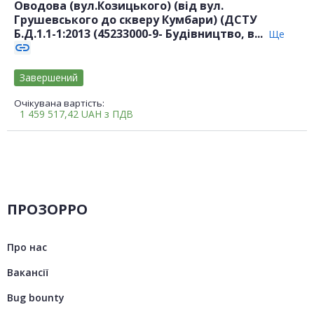
Оводова (вул.Козицького) (від вул.
Грушевського до скверу Кумбари) (ДСТУ
Б.Д.1.1-1:2013 (45233000-9- Будівництво, в...
Ще
link
Завершений
Очікувана вартість:
1 459 517,42
UAH
з ПДВ
ПРОЗОРРО
Про нас
Вакансії
Bug bounty