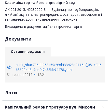
Класифікатор та його відповідний код:
ДК 021:2015: 45230000-8 — Будівництво трубопроводів,
ліній зв’язку та електропередач, шосе, доріг, аеродромів і
залізничних доріг; вирівнювання поверхонь
Викладено в документації електронних торгів
Документи
Остання редакція
audit_9bac706dd958459c99d433428d9116cf_051c0b6
visibility
686904b6d9eef47458bb94478.yaml
31 травня 2016
12:21
Лоти
Капітальний ремонт тротуару вул. Миколи