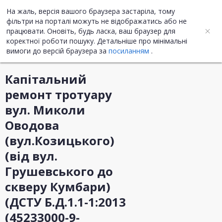
На жаль, версія вашого браузера застаріла, тому
UA
ENG
фільтри на порталі можуть не відображатись або не
працювати. Оновіть, будь ласка, ваш браузер для
коректної роботи пошуку. Детальніше про мінімальні
Інформація про закупівлю
вимоги до версій браузера за
посиланням
.
Капітальний
ремонт тротуару
вул. Миколи
Оводова
(вул.Козицького)
(від вул.
Грушевського до
скверу Кумбари)
(ДСТУ Б.Д.1.1-1:2013
(45233000-9-