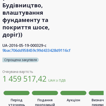
Будівництво,
влаштування
фундаменту та
покриття шосе,
доріг))
UA-2016-05-19-000329-c
9bac706dd958459c99d433428d9116cf
Спрощена закупівля
Очікувана вартість
1 459 517,42
UAH
з ПДВ
Період
Подання
Аукціон
Визначе
уточнень
пропозицій
перемо