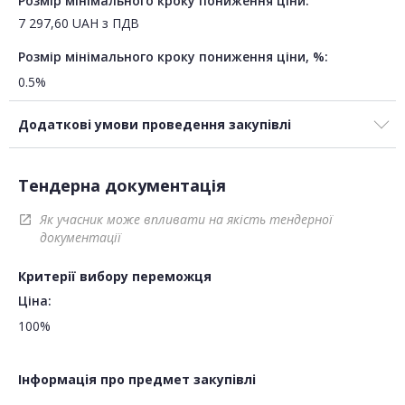
Розмір мінімального кроку пониження ціни:
7 297,60
UAH
з ПДВ
Розмір мінімального кроку пониження ціни, %:
0.5%
Додаткові умови проведення закупівлі
Тендерна документація
Як учасник може впливати на якість тендерної
open_in_new
документації
Критерії вибору переможця
Ціна:
100%
Інформація про предмет закупівлі