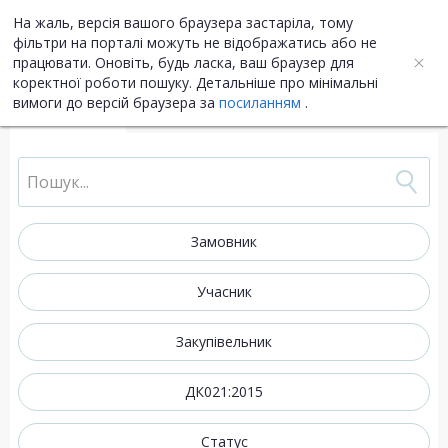
На жаль, версія вашого браузера застаріла, тому
UA
ENG
фільтри на порталі можуть не відображатись або не
працювати. Оновіть, будь ласка, ваш браузер для
коректної роботи пошуку. Детальніше про мінімальні
вимоги до версій браузера за
посиланням
.
Закупівлі
Договори
Плани
Відбори
Замовник
Учасник
Закупівельник
ДК021:2015
Статус