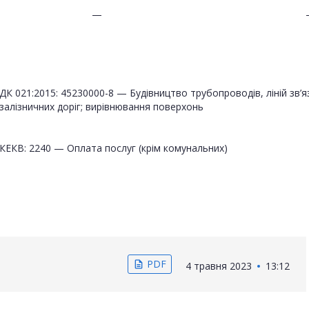
—
ДК 021:2015: 45230000-8 — Будівництво трубопроводів, ліній зв’я
залізничних доріг; вирівнювання поверхонь
КЕКВ: 2240 — Оплата послуг (крім комунальних)
PDF
description
4 травня 2023
13:12