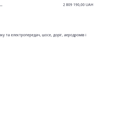
2 809 190,00
UAH
—
зку та електропередач, шосе, доріг, аеродромів і