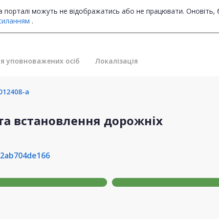
на порталі можуть не відображатись або не працювати. Оновіть, 
силанням
.
я уповноважених осіб
Локалізація
012408-a
та встановлення дорожніх
22ab704de166