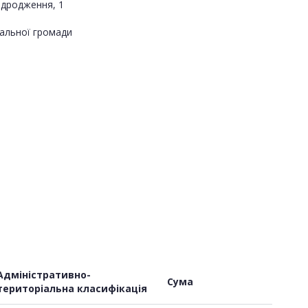
ідродження, 1
альної громади
Адміністративно-
Сума
територіальна класифікація