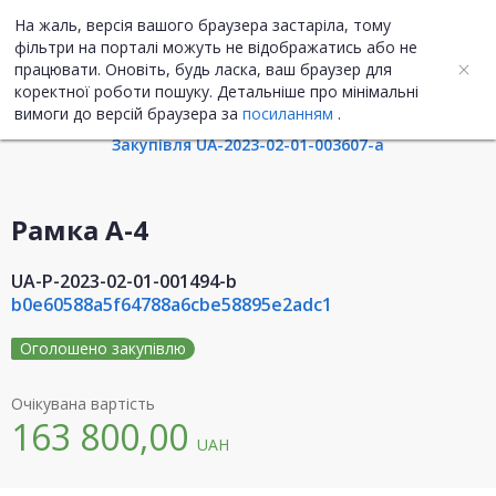
На жаль, версія вашого браузера застаріла, тому
UA
ENG
фільтри на порталі можуть не відображатись або не
працювати. Оновіть, будь ласка, ваш браузер для
коректної роботи пошуку. Детальніше про мінімальні
Інформація про план
вимоги до версій браузера за
посиланням
.
Закупівля UA-2023-02-01-003607-a
Рамка А-4
UA-P-2023-02-01-001494-b
b0e60588a5f64788a6cbe58895e2adc1
Оголошено закупівлю
Очікувана вартість
163 800,00
UAH