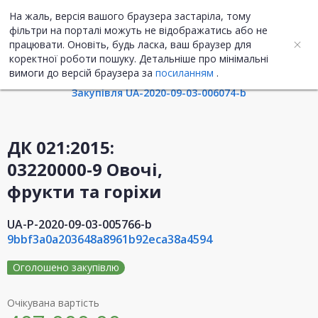
На жаль, версія вашого браузера застаріла, тому
UA
ENG
фільтри на порталі можуть не відображатись або не
працювати. Оновіть, будь ласка, ваш браузер для
коректної роботи пошуку. Детальніше про мінімальні
Інформація про план
вимоги до версій браузера за
посиланням
.
Закупівля UA-2020-09-03-006074-b
ДК 021:2015:
03220000-9 Овочі,
фрукти та горіхи
UA-P-2020-09-03-005766-b
9bbf3a0a203648a8961b92eca38a4594
Оголошено закупівлю
Очікувана вартість