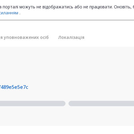
на порталі можуть не відображатись або не працювати. Оновіть, 
силанням
.
я уповноважених осіб
Локалізація
7489e5e5e7c