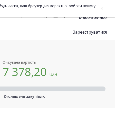
будь ласка, ваш браузер для коректної роботи пошуку.
Служба підтримки
UA
ENG
0-800-503-400
Зареєструватися
Очікувана вартість
7 378,20
UAH
Оголошено закупівлю