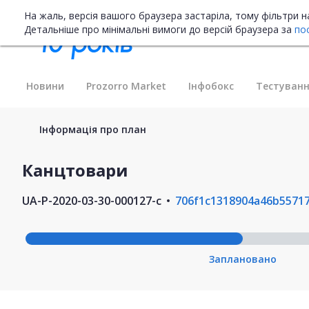
На жаль, версія вашого браузера застаріла, тому фільтри 
Детальніше про мінімальні вимоги до версій браузера за
по
Новини
Prozorro Market
Інфобокс
Тестуванн
Інформація про план
Канцтовари
UA-P-2020-03-30-000127-c
706f1c1318904a46b5571
Заплановано